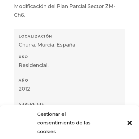
Modificación del Plan Parcial Sector ZM-
Ch6.
Churra. Murcia. España.
Residencial.
2012
598.757,00 m2.
Gestionar el
consentimiento de las
cookies
Gestión
|
Modificación PG
|
Planeamiento
|
Residencial
|